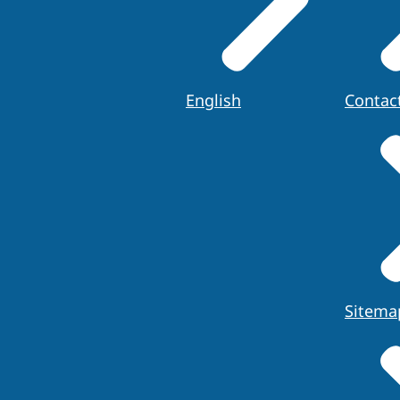
English
Contac
Sitema