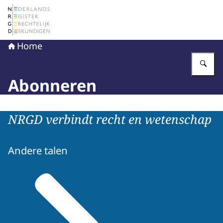
Naar de homepage van Nederlands Register Gerechtelij
Home
Vu
Abonneren
NRGD verbindt recht en wetenschap
Andere talen