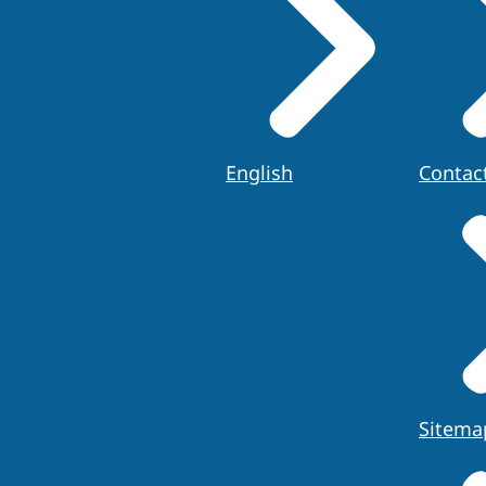
jzend besluit van het College op uw aanvraag om (her)regis
van het bezwaar of beroep niet als gerechtelijk deskundige
periode wel ingeschreven wilt staan, moet u een voorlopige 
j de voorzieningenrechter.
English
Contac
Sitema