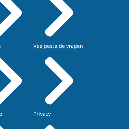
tratie, gedurende de
 staat ingeschreven.
voorziening
t
Veelgestelde vragen
p
Privacy