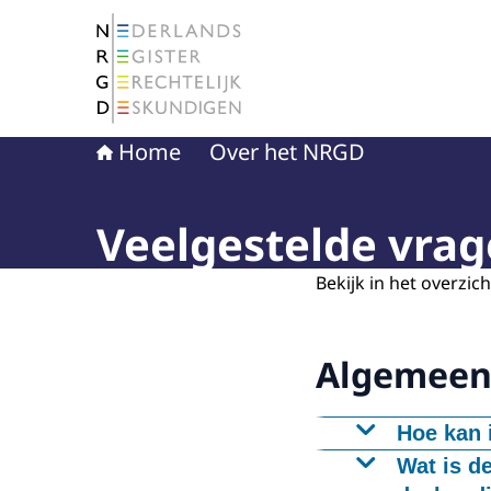
Naar de homepage van Nederlands Register Ge
Home
Over het NRGD
Veelgestelde vra
Bekijk in het overzi
Algemee
Hoe kan 
U kunt een d
Wat is d