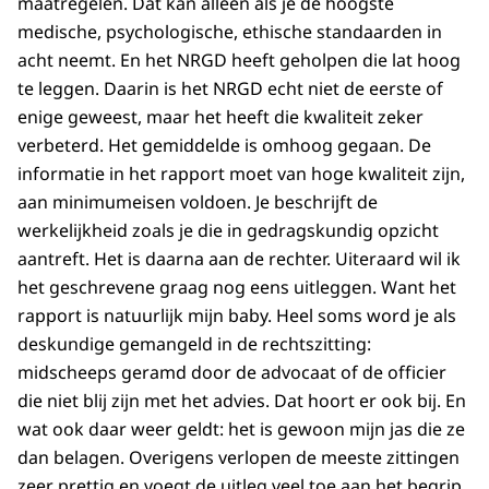
maatregelen. Dat kan alleen als je de hoogste
medische, psychologische, ethische standaarden in
acht neemt. En het NRGD heeft geholpen die lat hoog
te leggen. Daarin is het NRGD echt niet de eerste of
enige geweest, maar het heeft die kwaliteit zeker
verbeterd. Het gemiddelde is omhoog gegaan. De
informatie in het rapport moet van hoge kwaliteit zijn,
aan minimumeisen voldoen. Je beschrijft de
werkelijkheid zoals je die in gedragskundig opzicht
aantreft. Het is daarna aan de rechter. Uiteraard wil ik
het geschrevene graag nog eens uitleggen. Want het
rapport is natuurlijk mijn baby. Heel soms word je als
deskundige gemangeld in de rechtszitting:
midscheeps geramd door de advocaat of de officier
die niet blij zijn met het advies. Dat hoort er ook bij. En
wat ook daar weer geldt: het is gewoon mijn jas die ze
dan belagen. Overigens verlopen de meeste zittingen
zeer prettig en voegt de uitleg veel toe aan het begrip