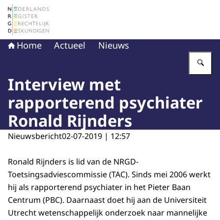
Naar de homepage van Nederlands Register Gerechtelij
Home
Actueel
Nieuws
Vu
Interview met
rapporterend psychiater
Ronald Rijnders
Nieuwsbericht
02-07-2019 | 12:57
Ronald Rijnders is lid van de NRGD-
Toetsingsadviescommissie (TAC). Sinds mei 2006 werkt
hij als rapporterend psychiater in het Pieter Baan
Centrum (PBC). Daarnaast doet hij aan de Universiteit
Utrecht wetenschappelijk onderzoek naar mannelijke