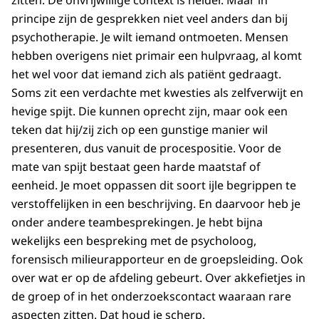
zitten. De onvrijwillige context is helder. Maar in
principe zijn de gesprekken niet veel anders dan bij
psychotherapie. Je wilt iemand ontmoeten. Mensen
hebben overigens niet primair een hulpvraag, al komt
het wel voor dat iemand zich als patiënt gedraagt.
Soms zit een verdachte met kwesties als zelfverwijt en
hevige spijt. Die kunnen oprecht zijn, maar ook een
teken dat hij/zij zich op een gunstige manier wil
presenteren, dus vanuit de procespositie. Voor de
mate van spijt bestaat geen harde maatstaf of
eenheid. Je moet oppassen dit soort ijle begrippen te
verstoffelijken in een beschrijving. En daarvoor heb je
onder andere teambesprekingen. Je hebt bijna
wekelijks een bespreking met de psycholoog,
forensisch milieurapporteur en de groepsleiding. Ook
over wat er op de afdeling gebeurt. Over akkefietjes in
de groep of in het onderzoekscontact waaraan rare
aspecten zitten. Dat houd je scherp.