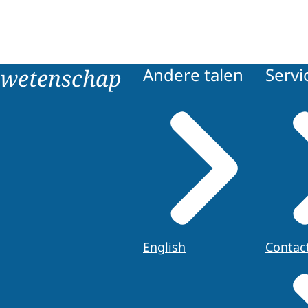
 wetenschap
Andere talen
Servi
English
Contac