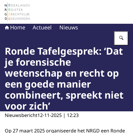
Naar de homepage van Nederlands Register Gerechtelij
Home
Actueel
Nieuws
Vu
Ronde Tafelgesprek: ‘Dat
je forensische
wetenschap en recht op
een goede manier
combineert, spreekt niet
voor zich’
Nieuwsbericht
12-11-2025 | 12:23
Op 27 maart 2025 organiseerde het NRGD een Ronde