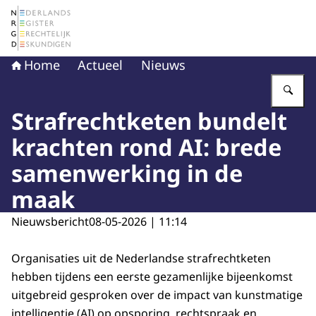
Naar de homepage van Nederlands Register Gerechtelij
Home
Actueel
Nieuws
Vu
Strafrechtketen bundelt
krachten rond AI: brede
samenwerking in de
maak
Nieuwsbericht
08-05-2026 | 11:14
Organisaties uit de Nederlandse strafrechtketen
hebben tijdens een eerste gezamenlijke bijeenkomst
uitgebreid gesproken over de impact van kunstmatige
intelligentie (AI) op opsporing, rechtspraak en