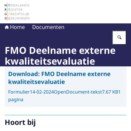
Naar de homepage van Nederlands Register Gerechtelij
Home
Documenten
Vu
FMO Deelname externe
kwaliteitsevaluatie
Download:
FMO Deelname externe
kwaliteitsevaluatie
Formulier
14-02-2024
OpenDocument-tekst
7.67 KB
1
pagina
Hoort bij