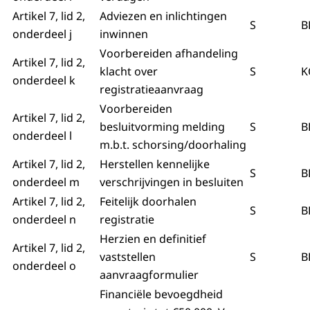
Artikel 7, lid 2,
Adviezen en inlichtingen
S
B
onderdeel j
inwinnen
Voorbereiden afhandeling
Artikel 7, lid 2,
klacht over
S
K
onderdeel k
registratieaanvraag
Voorbereiden
Artikel 7, lid 2,
besluitvorming melding
S
B
onderdeel l
m.b.t. schorsing/doorhaling
Artikel 7, lid 2,
Herstellen kennelijke
S
B
onderdeel m
verschrijvingen in besluiten
Artikel 7, lid 2,
Feitelijk doorhalen
S
B
onderdeel n
registratie
Herzien en definitief
Artikel 7, lid 2,
vaststellen
S
B
onderdeel o
aanvraagformulier
Financiële bevoegdheid