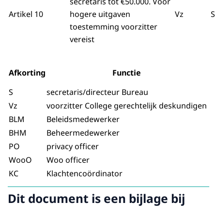
secretaris tot €50.000. Voor
Artikel 10
hogere uitgaven
Vz
S
toestemming voorzitter
vereist
Afkorting
Functie
S
secretaris/directeur Bureau
Vz
voorzitter College gerechtelijk deskundigen
BLM
Beleidsmedewerker
BHM
Beheermedewerker
PO
privacy officer
WooO
Woo officer
KC
Klachtencoördinator
Dit document is een bijlage bij