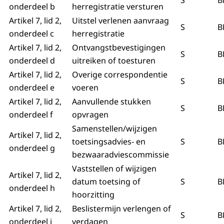
S
B
onderdeel b
herregistratie versturen
Artikel 7, lid 2,
Uitstel verlenen aanvraag
S
B
onderdeel c
herregistratie
Artikel 7, lid 2,
Ontvangstbevestigingen
S
B
onderdeel d
uitreiken of toesturen
Artikel 7, lid 2,
Overige correspondentie
S
B
onderdeel e
voeren
Artikel 7, lid 2,
Aanvullende stukken
S
B
onderdeel f
opvragen
Samenstellen/wijzigen
Artikel 7, lid 2,
toetsingsadvies- en
S
B
onderdeel g
bezwaaradviescommissie
Vaststellen of wijzigen
Artikel 7, lid 2,
datum toetsing of
S
B
onderdeel h
hoorzitting
Artikel 7, lid 2,
Beslistermijn verlengen of
S
B
onderdeel i
verdagen