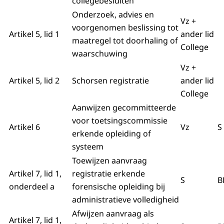
collegebesluiten
Onderzoek, advies en
Vz +
voorgenomen beslissing tot
Artikel 5, lid 1
ander lid
maatregel tot doorhaling of
College
waarschuwing
Vz +
Artikel 5, lid 2
Schorsen registratie
ander lid
College
Aanwijzen gecommitteerde
voor toetsingscommissie
Artikel 6
Vz
S
erkende opleiding of
systeem
Toewijzen aanvraag
Artikel 7, lid 1,
registratie erkende
S
B
onderdeel a
forensische opleiding bij
administratieve volledigheid
Afwijzen aanvraag als
Artikel 7, lid 1,