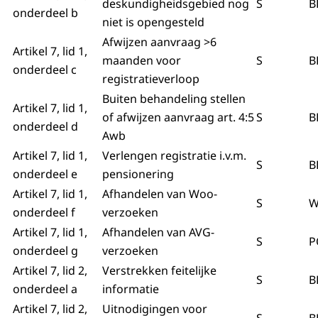
deskundigheidsgebied nog
S
B
onderdeel b
niet is opengesteld
Afwijzen aanvraag >6
Artikel 7, lid 1,
maanden voor
S
B
onderdeel c
registratieverloop
Buiten behandeling stellen
Artikel 7, lid 1,
of afwijzen aanvraag art. 4:5
S
B
onderdeel d
Awb
Artikel 7, lid 1,
Verlengen registratie i.v.m.
S
B
onderdeel e
pensionering
Artikel 7, lid 1,
Afhandelen van Woo-
S
W
onderdeel f
verzoeken
Artikel 7, lid 1,
Afhandelen van AVG-
S
P
onderdeel g
verzoeken
Artikel 7, lid 2,
Verstrekken feitelijke
S
B
onderdeel a
informatie
Artikel 7, lid 2,
Uitnodigingen voor