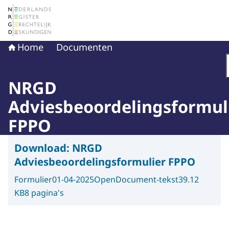
Naar de homepage van Nederlands Register Gerechtelij
Home
Documenten
NRGD
Adviesbeoordelingsformul
FPPO
Download:
NRGD
Adviesbeoordelingsformulier FPPO
Formulier
01-04-2025
OpenDocument-tekst
39.12
KB
8 pagina's