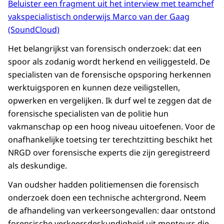
Beluister een fragment uit het interview met teamchef
vakspecialistisch onderwijs Marco van der Gaag
(SoundCloud)
Het belangrijkst van forensisch onderzoek: dat een
spoor als zodanig wordt herkend en veiliggesteld. De
specialisten van de forensische opsporing herkennen
werktuigsporen en kunnen deze veiligstellen,
opwerken en vergelijken. Ik durf wel te zeggen dat de
forensische specialisten van de politie hun
vakmanschap op een hoog niveau uitoefenen. Voor de
onafhankelijke toetsing ter terechtzitting beschikt het
NRGD over forensische experts die zijn geregistreerd
als deskundige.
Van oudsher hadden politiemensen die forensisch
onderzoek doen een technische achtergrond. Neem
de afhandeling van verkeersongevallen: daar ontstond
forensische verkeersdeskundigheid uit monteurs die