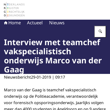
Naar de homepage van Nederlands Register Gerechtelij
Home
Actueel
Nieuws
Vu
Interview met teamchef
vakspecialistisch
onderwijs Marco van der
Gaag
Nieuwsbericht
29-01-2019 | 09:17
Marco van der Gaag is teamchef vakspecialistisch
onderwijs op de Politieacademie, verantwoordelijk
voor forensisch opsporingsonderwijs. Jaarlijks volgen
meer dan 4000 studenten in Apeldoorn en op 9 andere