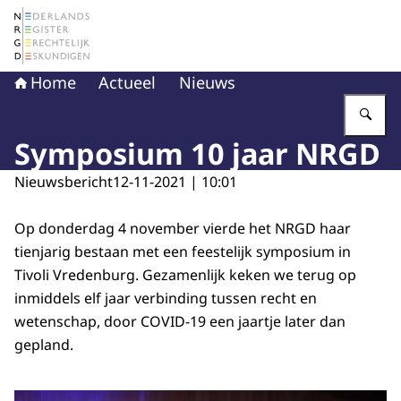
Naar de homepage van Nederlands Register Gerechtelij
Home
Actueel
Nieuws
Vu
Symposium 10 jaar NRGD
Nieuwsbericht
12-11-2021 | 10:01
Op donderdag 4 november vierde het NRGD haar
tienjarig bestaan met een feestelijk symposium in
Tivoli Vredenburg. Gezamenlijk keken we terug op
inmiddels elf jaar verbinding tussen recht en
wetenschap, door COVID-19 een jaartje later dan
gepland.