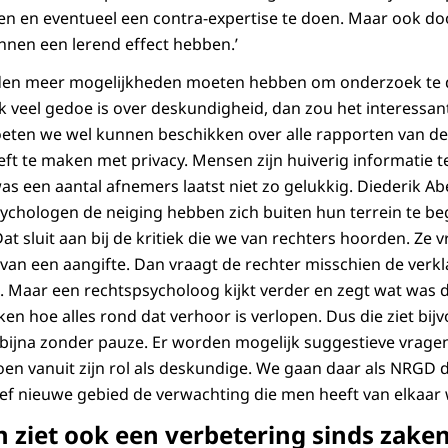
jven en eventueel een contra-expertise te doen. Maar ook do
nnen een lerend effect hebben.’
den meer mogelijkheden moeten hebben om onderzoek te doe
k veel gedoe is over deskundigheid, dan zou het interessant 
eten we wel kunnen beschikken over alle rapporten van de
eft te maken met privacy. Mensen zijn huiverig informatie te
s een aantal afnemers laatst niet zo gelukkig. Diederik Abe
sychologen de neiging hebben zich buiten hun terrein te be
t sluit aan bij de kritiek die we van rechters hoorden. Ze 
an een aangifte. Dan vraagt de rechter misschien de verk
en. Maar een rechtspsycholoog kijkt verder en zegt wat was 
jken hoe alles rond dat verhoor is verlopen. Dus die ziet bij
 bijna zonder pauze. Er worden mogelijk suggestieve vrage
 doen vanuit zijn rol als deskundige. We gaan daar als NRGD
latief nieuwe gebied de verwachting die men heeft van elkaar w
 ziet ook een verbetering sinds zaken