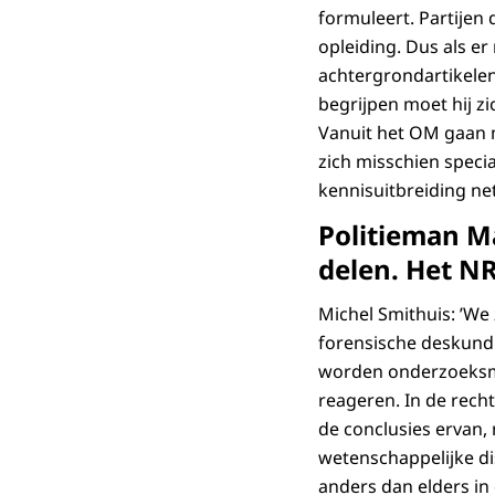
formuleert. Partijen
opleiding. Dus als e
achtergrondartikelen
begrijpen moet hij zi
Vanuit het OM gaan 
zich misschien speci
kennisuitbreiding net
Politieman Ma
delen. Het NR
Michel Smithuis: ’We 
forensische deskundi
worden onderzoeksme
reageren. In de recht
de conclusies ervan, 
wetenschappelijke dis
anders dan elders in