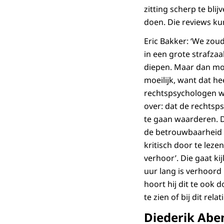
zitting scherp te bli
doen. Die reviews ku
Eric Bakker: ‘We zou
in een grote strafzaa
diepen. Maar dan mo
moeilijk, want dat he
rechtspsychologen wa
over: dat de rechtsp
te gaan waarderen. Da
de betrouwbaarheid v
kritisch door te lez
verhoor’. Die gaat ki
uur lang is verhoord
hoort hij dit te ook
te zien of bij dit re
Diederik Aben