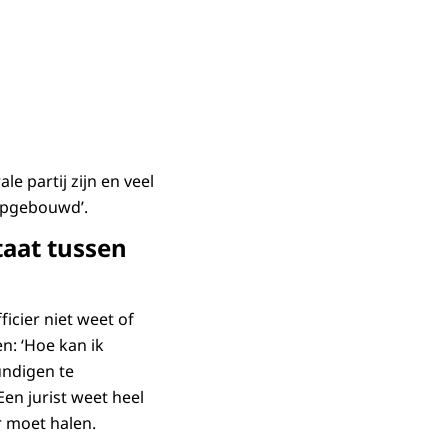
e partij zijn en veel
opgebouwd’.
taat tussen
icier niet weet of
n: ‘Hoe kan ik
undigen te
en jurist weet heel
r moet halen.