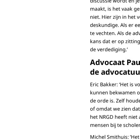
discussie wordt en je
maakt, is het vaak ge
niet. Hier zijn in he
deskundige. Als er ee
te vechten. Als de ad
kans dat er op zitting
de verdediging.’
Advocaat Pau
de advocatuur
Eric Bakker: ‘Het is 
kunnen bekwamen om 
de orde is. Zelf hou
of omdat we zien dat 
het NRGD heeft niet 
mensen bij te scholen
Michel Smithuis: ’Het