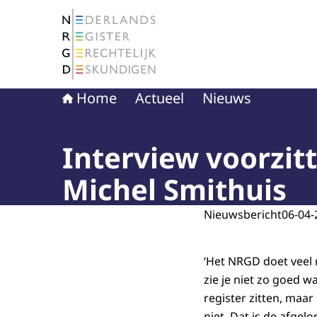
Naar de homepage van Nederlands Register Ge
Home
Actueel
Nieuws
Interview voorzitt
Michel Smithuis
Nieuwsbericht
06-04-
‘Het NRGD doet veel 
zie je niet zo goed w
register zitten, maar
niet. Dat is de afgel