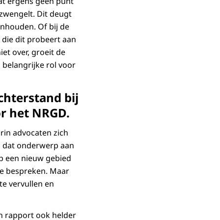
caat ergens geen punt
nzwengelt. Dit deugt
aanhouden. Of bij de
t die dit probeert aan
iet over, groeit de
n belangrijke rol voor
hterstand bij
or het NRGD.
arin advocaten zich
n dat onderwerp aan
op een nieuw gebied
 we bespreken. Maar
te vervullen en
jn rapport ook helder