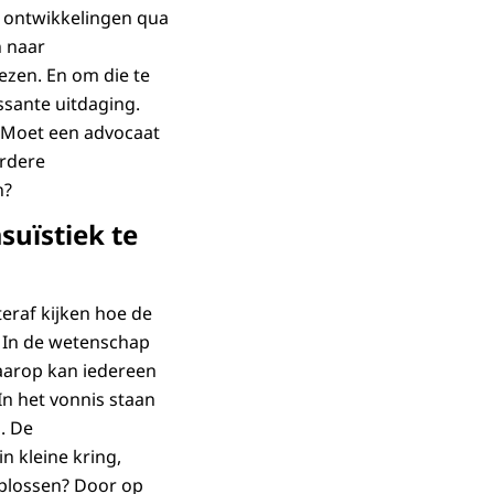
e ontwikkelingen qua
n naar
ezen. En om die te
ssante uitdaging.
. Moet een advocaat
erdere
n?
suïstiek te
teraf kijken hoe de
. In de wetenschap
aarop kan iedereen
In het vonnis staan
. De
n kleine kring,
oplossen? Door op