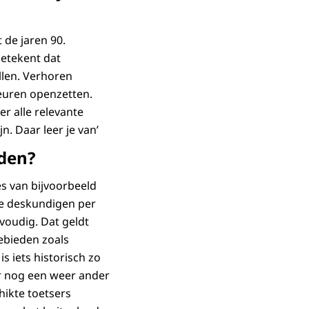
 de jaren 90.
betekent dat
llen. Verhoren
euren openzetten.
r alle relevante
n. Daar leer je van’
eden?
es van bijvoorbeeld
e deskundigen per
voudig. Dat geldt
ebieden zoals
s iets historisch zo
r nog een weer ander
hikte toetsers