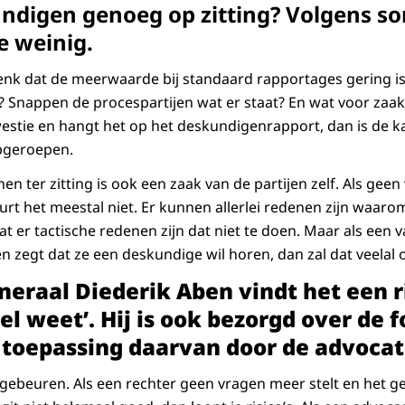
digen genoeg op zitting? Volgens 
e weinig.
denk dat de meerwaarde bij standaard rapportages gering is.
? Snappen de procespartijen wat er staat? En wat voor zaak 
estie en hangt het op het deskundigenrapport, dan is de k
pgeroepen.
jnen ter zitting is ook een zaak van de partijen zelf. Als gee
urt het meestal niet. Er kunnen allerlei redenen zijn waaro
 er tactische redenen zijn dat niet te doen. Maar als een v
en zegt dat ze een deskundige wil horen, dan zal dat veelal
eraal Diederik Aben vindt het een ri
el weet’. Hij is ook bezorgd over de 
 toepassing daarvan door de advocat
n gebeuren. Als een rechter geen vragen meer stelt en het 