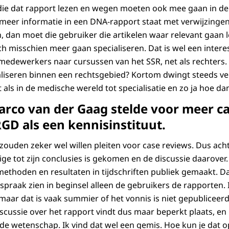
 die dat rapport lezen en wegen moeten ook mee gaan in d
r meer informatie in een DNA-rapport staat met verwijzinge
, dan moet die gebruiker die artikelen waar relevant gaan l
ch misschien meer gaan specialiseren. Dat is wel een intere
medewerkers naar cursussen van het SSR, net als rechters
aliseren binnen een rechtsgebied? Kortom dwingt steeds v
 als in de medische wereld tot specialisatie en zo ja hoe da
rco van der Gaag stelde voor meer ca
GD als een kennisinstituut.
zouden zeker wel willen pleiten voor case reviews. Dus ach
ge tot zijn conclusies is gekomen en de discussie daarover
thoden en resultaten in tijdschriften publiek gemaakt. D
spraak zien in beginsel alleen de gebruikers de rapporten. 
maar dat is vaak summier of het vonnis is niet gepubliceerd
cussie over het rapport vindt dus maar beperkt plaats, en i
 de wetenschap. Ik vind dat wel een gemis. Hoe kun je dat 