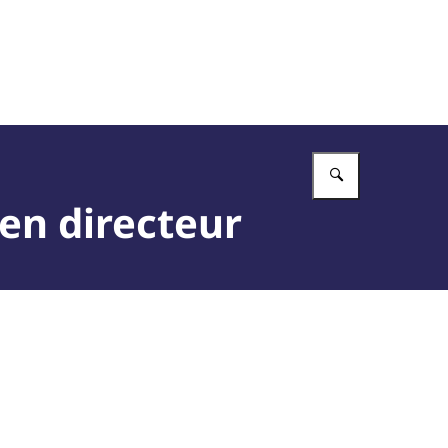
Vul in wat 
 en directeur