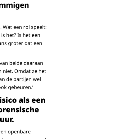
sommigen
 Wat een rol speelt:
is het? Is het een
ans groter dat een
n van beide daaraan
m niet. Omdat ze het
an de partijen wel
 ook gebeuren.’
sico als een
forensische
uur.
geen openbare