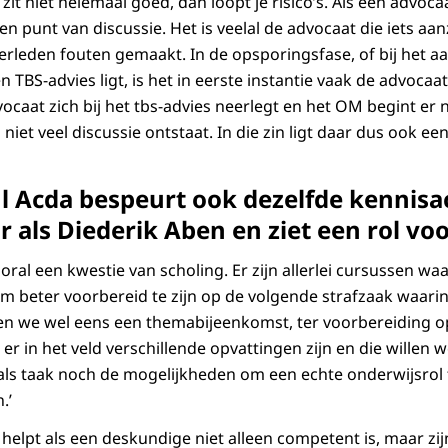
 zit niet helemaal goed, dan loopt je risico’s. Als een advo
en punt van discussie. Het is veelal de advocaat die iets aa
t verleden fouten gemaakt. In de opsporingsfase, of bij het 
n TBS-advies ligt, is het in eerste instantie vaak de advocaa
vocaat zich bij het tbs-advies neerlegt en het OM begint er n
 niet veel discussie ontstaat. In die zin ligt daar dus ook ee
l Acda bespeurt ook dezelfde kennisac
 als Diederik Aben en ziet een rol vo
vooral een kwestie van scholing. Er zijn allerlei cursussen wa
beter voorbereid te zijn op de volgende strafzaak waari
den we wel eens een themabijeenkomst, ter voorbereiding 
er in het veld verschillende opvattingen zijn en die willen
als taak noch de mogelijkheden om een echte onderwijsrol 
.’
 helpt als een deskundige niet alleen competent is, maar zi