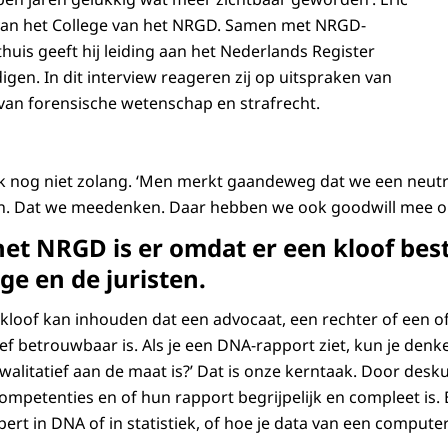
 van het College van het NRGD. Samen met NRGD-
huis geeft hij leiding aan het Nederlands Register
gen. In dit interview reageren zij op uitspraken van
d van forensische wetenschap en strafrecht.
k nog niet zolang. ‘Men merkt gaandeweg dat we een neutral
en. Dat we meedenken. Daar hebben we ook goodwill mee 
 het NRGD is er omdat er een kloof bes
e en de juristen.
 kloof kan inhouden dat een advocaat, een rechter of een off
ef betrouwbaar is. Als je een DNA-rapport ziet, kun je denke
walitatief aan de maat is?’ Dat is onze kerntaak. Door desk
mpetenties en of hun rapport begrijpelijk en compleet is. E
pert in DNA of in statistiek, of hoe je data van een compute