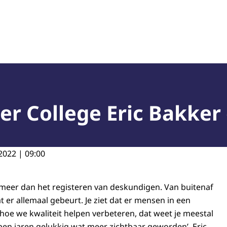
rechtelijk Deskundigen (NRGD)
er College Eric Bakker
2022 | 09:00
meer dan het registeren van deskundigen. Van buitenaf
at er allemaal gebeurt. Je ziet dat er mensen in een
 hoe we kwaliteit helpen verbeteren, dat weet je meestal
open jaren gelukkig wat meer zichtbaar geworden’. Eric