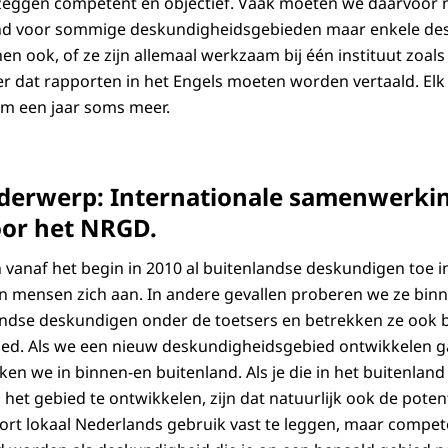
 zeggen competent en objectief. Vaak moeten we daarvoor 
nd voor sommige deskundigheidsgebieden maar enkele des
n ook, of ze zijn allemaal werkzaam bij één instituut zoals
r dat rapporten in het Engels moeten worden vertaald. Elk
im een jaar soms meer.
derwerp: Internationale samenwerking
or het NRGD.
en vanaf het begin in 2010 al buitenlandse deskundigen toe 
n mensen zich aan. In andere gevallen proberen we ze binn
ndse deskundigen onder de toetsers en betrekken ze ook b
ied. Als we een nieuw deskundigheidsgebied ontwikkelen 
en we in binnen-en buitenland. Als je die in het buitenland v
het gebied te ontwikkelen, zijn dat natuurlijk ook de poten
ort lokaal Nederlands gebruik vast te leggen, maar compet