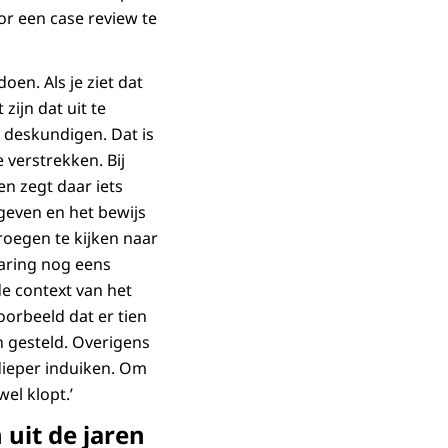
or een case review te
n. Als je ziet dat
zijn dat uit te
 deskundigen. Dat is
 verstrekken. Bij
n zegt daar iets
geven en het bewijs
vroegen te kijken naar
laring nog eens
de context van het
voorbeeld dat er tien
n gesteld. Overigens
 dieper induiken. Om
el klopt.’
 uit de jaren