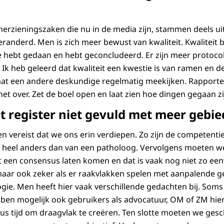
herzieningszaken die nu in de media zijn, stammen deels uit
veranderd. Men is zich meer bewust van kwaliteit. Kwaliteit 
 je hebt gedaan en hebt geconcludeerd. Er zijn meer protoco
 heb geleerd dat kwaliteit een kwestie is van ramen en d
aat een andere deskundige regelmatig meekijken. Rapportee
et over. Zet de boel open en laat zien hoe dingen gegaan zij
t register niet gevuld met meer gebi
en vereist dat we ons erin verdiepen. Zo zijn de competenti
heel anders dan van een patholoog. Vervolgens moeten w
t een consensus laten komen en dat is vaak nog niet zo een
aar ook zeker als er raakvlakken spelen met aanpalende g
gie. Men heeft hier vaak verschillende gedachten bij. Soms i
ben mogelijk ook gebruikers als advocatuur, OM of ZM hie
dus tijd om draagvlak te creëren. Ten slotte moeten we gesc