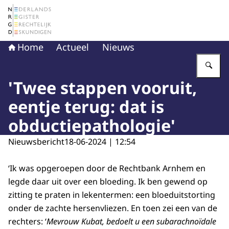
Naar de homepage van Nederlands Register Gerechtelij
Home
Actueel
Nieuws
Vu
'Twee stappen vooruit,
eentje terug: dat is
obductiepathologie'
Nieuwsbericht
18-06-2024 | 12:54
‘Ik was opgeroepen door de Rechtbank Arnhem en
legde daar uit over een bloeding. Ik ben gewend op
zitting te praten in lekentermen: een bloeduitstorting
onder de zachte hersenvliezen. En toen zei een van de
rechters: ‘
Mevrouw Kubat, bedoelt u een subarachnoïdale