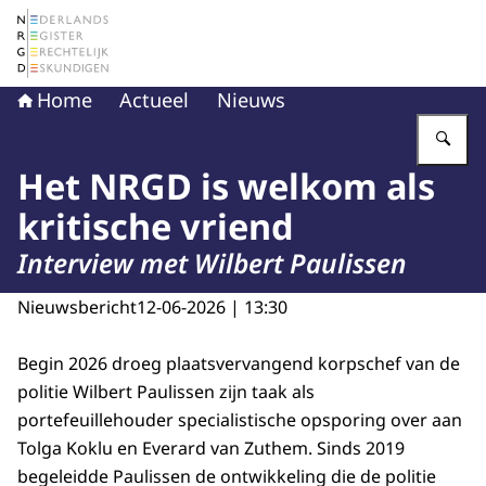
Naar de homepage van Nederlands Register Gerechtelij
Home
Actueel
Nieuws
Vu
Het NRGD is welkom als
kritische vriend
Interview met Wilbert Paulissen
Nieuwsbericht
12-06-2026 | 13:30
Begin 2026 droeg plaatsvervangend korpschef van de
politie Wilbert Paulissen zijn taak als
portefeuillehouder specialistische opsporing over aan
Tolga Koklu en Everard van Zuthem. Sinds 2019
begeleidde Paulissen de ontwikkeling die de politie