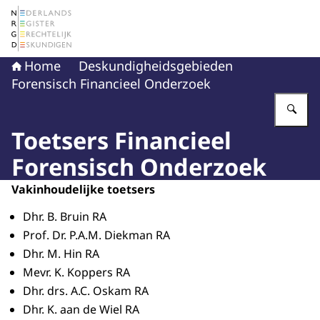
Naar de homepage van Nederlands Register Gerechtelij
Home
Deskundigheidsgebieden
Forensisch Financieel Onderzoek
Vu
Toetsers Financieel
Forensisch Onderzoek
Vakinhoudelijke toetsers
Dhr. B. Bruin RA
Prof. Dr. P.A.M. Diekman RA
Dhr. M. Hin RA
Mevr. K. Koppers RA
Dhr. drs. A.C. Oskam RA
Dhr. K. aan de Wiel RA