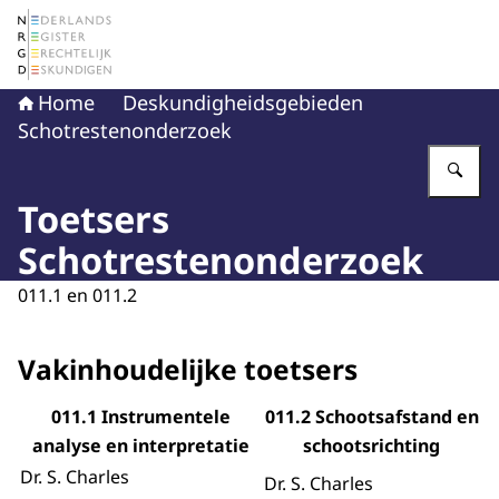
Naar de homepage van Nederlands Register Gerechtelij
Home
Deskundigheidsgebieden
Schotrestenonderzoek
Vu
Toetsers
Schotrestenonderzoek
011.1 en 011.2
Vakinhoudelijke toetsers
011.1 Instrumentele
011.2 Schootsafstand en
analyse en interpretatie
schootsrichting
Dr. S. Charles
Dr. S. Charles