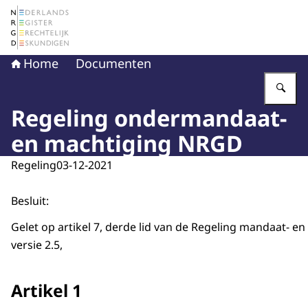
Naar de homepage van Nederlands Register Gerechtelij
Home
Documenten
Vu
Regeling ondermandaat-
en machtiging NRGD
Regeling
03-12-2021
Besluit:
Gelet op artikel 7, derde lid van de Regeling mandaat- 
versie 2.5,
Artikel 1