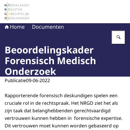
Naar de homepage van Nederlands Register Gerechtelij
Home
Documenten
Vu
Beoordelingskader
Forensisch Medisch
Onderzoek
Publicatie
09-06-2022
Rapporterende forensisch deskundigen spelen een
cruciale rol in de rechtspraak. Het NRGD ziet het als
zijn taak dat belanghebbenden gerechtvaardigd
vertrouwen kunnen hebben in forensische expertise.
Dit vertrouwen moet kunnen worden gebaseerd op