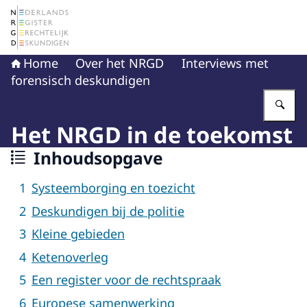
Naar de homepage van Nederlands Register Gerechtelij
Home
Over het NRGD
Interviews met
forensisch deskundigen
Vu
Het NRGD in de toekomst
Inhoudsopgave
Systeemborging en toezicht
Deskundigen bij de politie
Kleine gebieden
Ketenoverleg
Een register voor de rechtspraak
Europese samenwerking