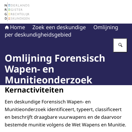
Naar de homepage van Nederlands Register Gerechtelij
Home
Zoek een deskundige
Omlijning
per deskundigheidsgebied
Vu
Omlijning Forensisch
Wapen- en
Munitieonderzoek
Kernactiviteiten
Een deskundige Forensisch Wapen- en
Munitieonderzoek identificeert, typeert, classificeert
en beschrijft draagbare vuurwapens en de daarvoor
bestemde munitie volgens de Wet Wapens en Munitie.