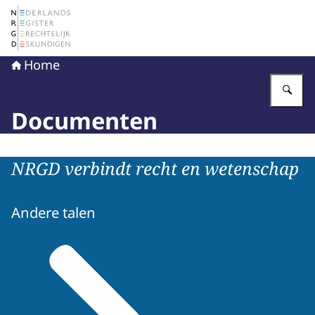
Naar de homepage van Nederlands Register Gerechtelij
Home
Vu
Documenten
NRGD verbindt recht en wetenschap
Andere talen