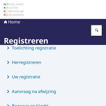
Naar de homepage van Nederlands Register Gerechtelij
Home
Vu
Registreren
Menu
Toelichting registratie
Herregistreren
Uw registratie
Aanvraag na afwijzing
Bezwaar en klacht